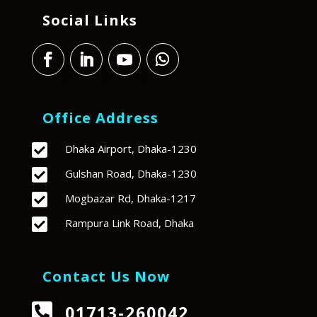
Social Links
Office Address

Dhaka Airport, Dhaka-1230

Gulshan Road, Dhaka-1230

Mogbazar Rd, Dhaka-1217

Rampura Link Road, Dhaka
Contact Us Now

01713-260042