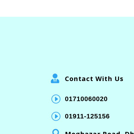

Contact With Us
I
01710060020
I
01911-125156

Mogbazar Road, D