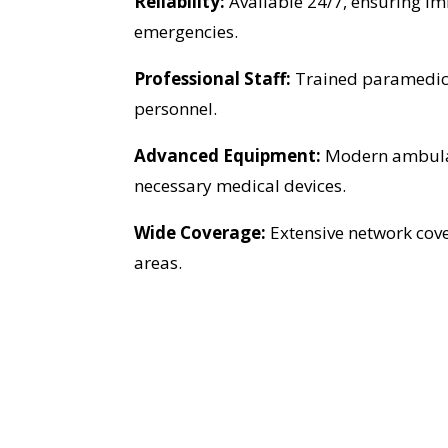
Reliability:
Available 24/7, ensuring i
emergencies.
Professional Staff:
Trained paramedic
personnel.
Advanced Equipment:
Modern ambula
necessary medical devices.
Wide Coverage:
Extensive network cov
areas.