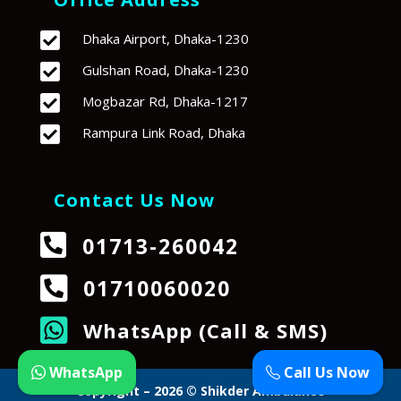

Dhaka Airport, Dhaka-1230

Gulshan Road, Dhaka-1230

Mogbazar Rd, Dhaka-1217

Rampura Link Road, Dhaka
Contact Us Now

01713-260042

01710060020

WhatsApp (Call & SMS)
WhatsApp
Call Us Now
Copyright – 2026 © Shikder Ambulance